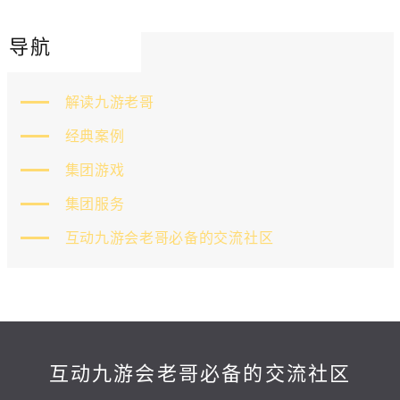
导航
解读九游老哥
经典案例
集团游戏
集团服务
互动九游会老哥必备的交流社区
互动九游会老哥必备的交流社区