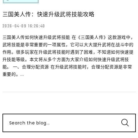
三国美人传：快速升级武将技能攻略
2026-04-09 16:26:40
三国美人传如何快速升级武将技能 在《三国美人传》这款游戏中，
武将技能是非常重要的一项属性，它可以大大提升武将在战斗中的
作用。很多玩家在升级武将技能时遇到了困难，不知道如何快速提
升技能等级。本文将从多个方面为大家介绍如何快速升级武将技
能。 一、合理分配资源 在升级武将技能时，合理分配资源是非常
重要的。...
Search the blog...