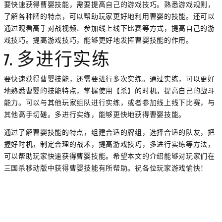
要快速获得曹婴技能，需要提高自己的游戏技巧。熟悉游戏规则，
了解各种牌的特点，可以帮助玩家更好地利用曹婴的技能。还可以
通过观看高手对战视频、参加线上线下比赛等方式，提高自己的游
戏技巧。提高游戏技巧，能够更好地发挥曹婴技能的作用。
7. 多进行实练
要快速获得曹婴技能，还需要进行多次实练。通过实练，可以更好
地熟悉曹婴的技能特点，掌握使用【杀】的时机，提高自己的战斗
能力。可以与其他玩家组队进行实练，或者参加线上线下比赛，与
其他高手切磋。多进行实练，能够更快地获得曹婴技能。
通过了解曹婴技能的特点，组建合适的牌组，选择合适的队友，把
握好时机，制定合理的战术，提高游戏技巧，多进行实练等方法，
可以帮助玩家快速获得曹婴技能。希望本文的介绍能够对玩家们在
三国杀移动版中获得曹婴技能有所帮助。祝各位玩家游戏愉快！