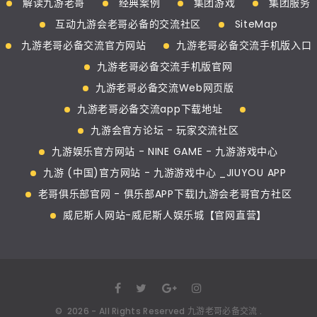
解读九游老哥
经典案例
集团游戏
集团服务
互动九游会老哥必备的交流社区
SiteMap
九游老哥必备交流官方网站
九游老哥必备交流手机版入口
九游老哥必备交流手机版官网
九游老哥必备交流Web网页版
九游老哥必备交流app下载地址
九游会官方论坛 - 玩家交流社区
九游娱乐官方网站 - NINE GAME - 九游游戏中心
九游 (中国)官方网站 - 九游游戏中心 _JIUYOU APP
老哥俱乐部官网 - 俱乐部APP下载|九游会老哥官方社区
威尼斯人网站-威尼斯人娱乐城【官网直营】
©
2026
- All Rights Reserved
九游老哥必备交流
.