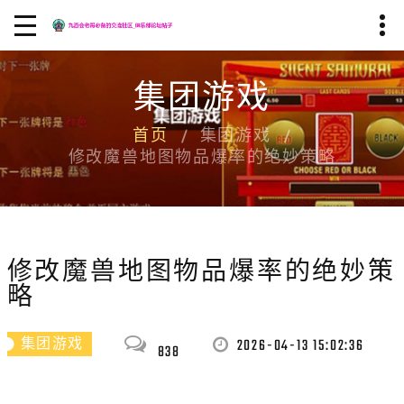
集团游戏
首页
集团游戏
修改魔兽地图物品爆率的绝妙策略
修改魔兽地图物品爆率的绝妙策
略
2026-04-13 15:02:36
集团游戏
838