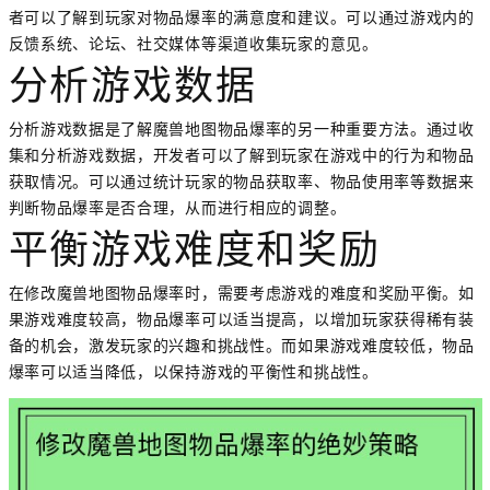
者可以了解到玩家对物品爆率的满意度和建议。可以通过游戏内的
反馈系统、论坛、社交媒体等渠道收集玩家的意见。
分析游戏数据
分析游戏数据是了解魔兽地图物品爆率的另一种重要方法。通过收
集和分析游戏数据，开发者可以了解到玩家在游戏中的行为和物品
获取情况。可以通过统计玩家的物品获取率、物品使用率等数据来
判断物品爆率是否合理，从而进行相应的调整。
平衡游戏难度和奖励
在修改魔兽地图物品爆率时，需要考虑游戏的难度和奖励平衡。如
果游戏难度较高，物品爆率可以适当提高，以增加玩家获得稀有装
备的机会，激发玩家的兴趣和挑战性。而如果游戏难度较低，物品
爆率可以适当降低，以保持游戏的平衡性和挑战性。