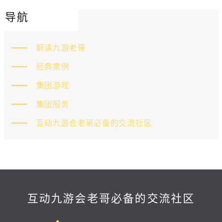
导航
解读九游老哥
经典案例
集团游戏
集团服务
互动九游会老哥必备的交流社区
互动九游会老哥必备的交流社区