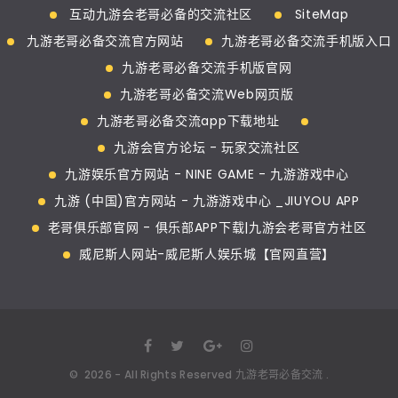
互动九游会老哥必备的交流社区
SiteMap
九游老哥必备交流官方网站
九游老哥必备交流手机版入口
九游老哥必备交流手机版官网
九游老哥必备交流Web网页版
九游老哥必备交流app下载地址
九游会官方论坛 - 玩家交流社区
九游娱乐官方网站 - NINE GAME - 九游游戏中心
九游 (中国)官方网站 - 九游游戏中心 _JIUYOU APP
老哥俱乐部官网 - 俱乐部APP下载|九游会老哥官方社区
威尼斯人网站-威尼斯人娱乐城【官网直营】
©
2026
- All Rights Reserved
九游老哥必备交流
.