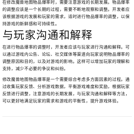
在修改魔兽地图物品爆率时，需要注意游戏的长期发展。物品爆率
的调整应该是一个长期的过程，需要不断地观察和调整。开发者应
该根据游戏的发展和玩家的需求，适时进行物品爆率的调整，以保
持游戏的新鲜感和可持续性。
与玩家沟通和解释
在进行物品爆率的调整时，开发者应该与玩家进行沟通和解释。可
以通过游戏内公告、论坛、社交媒体等渠道向玩家说明物品爆率的
调整原因和目的，以及对游戏的影响。这样可以增加玩家的理解和
支持，减少不必要的争议和纠纷。
修改魔兽地图物品爆率是一个需要综合考虑多方面因素的过程。通
过收集玩家反馈、分析游戏数据，平衡游戏难度和奖励，根据玩家
反馈进行调整，注意游戏的长期发展，与玩家沟通和解释等方法，
可以更好地满足玩家的需求和游戏的平衡性，提升游戏体验。