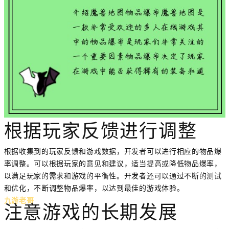
根据玩家反馈进行调整
根据收集到的玩家反馈和游戏数据，开发者可以进行相应的物品爆
率调整。可以根据玩家的意见和建议，适当提高或降低物品爆率，
以满足玩家的需求和游戏的平衡性。开发者还可以通过不断的测试
和优化，不断调整物品爆率，以达到最佳的游戏体验。
九游老哥
注意游戏的长期发展