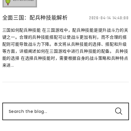
全面三国：配兵种技能解析
2026-04-14 14:40:00
三国如何配兵种技能 在三国游戏中，配兵种技能是提升战斗力的关
键之一。合理的兵种技能搭配可以使战斗更加有利，而不合理的搭
配则可能导致战斗力下降。本文将从兵种技能的选择、搭配和升级
等方面，详细阐述如何在三国游戏中进行兵种技能的配备。 兵种技
能的选择 在选择兵种技能时，需要根据自身的战斗策略和兵种特点
来进...
Search the blog...